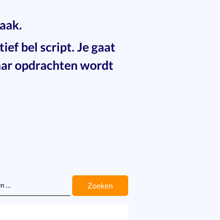
raak.
ef bel script. Je gaat
naar opdrachten wordt
n