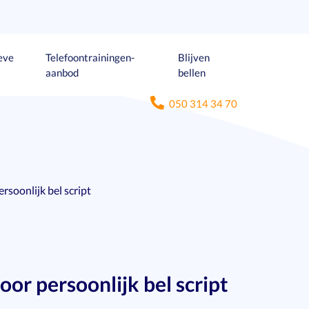
eve
Telefoontrainingen-
Blijven
aanbod
bellen
050 314 34 70
soonlijk bel script
or persoonlijk bel script