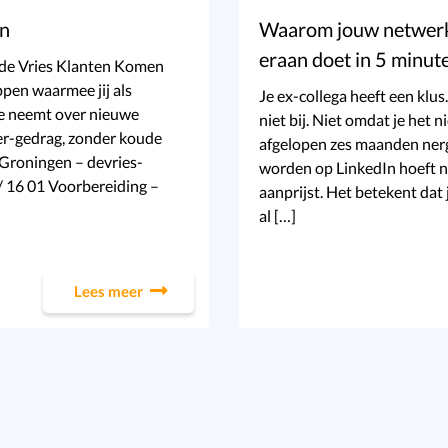
en
Waarom jouw netwerk j
eraan doet in 5 minut
T de Vries Klanten Komen
ppen waarmee jij als
Je ex-collega heeft een klus.
gie neemt over nieuwe
niet bij. Niet omdat je het 
er-gedrag, zonder koude
afgelopen zes maanden ner
 Groningen – devries-
worden op LinkedIn hoeft ni
/ 16 01 Voorbereiding –
aanprijst. Het betekent dat j
al […]
Lees meer