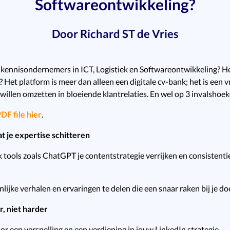
Softwareontwikkeling?
Door Richard ST de Vries
ennisondernemers in ICT, Logistiek en Softwareontwikkeling? Heb
 Het platform is meer dan alleen een digitale cv-bank; het is een 
illen omzetten in bloeiende klantrelaties. En wel op 3 invalshoek
DF file hier
.
t je expertise schitteren
k tools zoals ChatGPT je contentstrategie verrijken en consistent
nlijke verhalen en ervaringen te delen die een snaar raken bij je do
, niet harder
 een versnelling en een verdieping in jouw LinkedIn strategie.