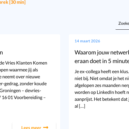
prek [30 min]
Zoeke
naar:
14 maart 2026
en
Waarom jouw netwerk j
eraan doet in 5 minut
T de Vries Klanten Komen
ppen waarmee jij als
Je ex-collega heeft een klus.
gie neemt over nieuwe
niet bij. Niet omdat je het 
er-gedrag, zonder koude
afgelopen zes maanden ner
 Groningen – devries-
worden op LinkedIn hoeft ni
/ 16 01 Voorbereiding –
aanprijst. Het betekent dat j
al […]
Lees meer