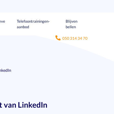
eve
Telefoontrainingen-
Blijven
aanbod
bellen
050 314 34 70
inkedIn
t van LinkedIn