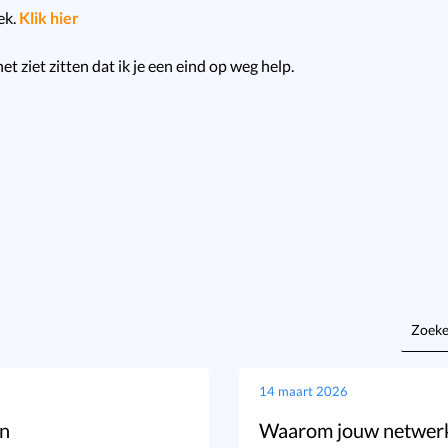
ek.
Klik hier
het ziet zitten dat ik je een eind op weg help.
Zoeke
naar:
14 maart 2026
en
Waarom jouw netwerk j