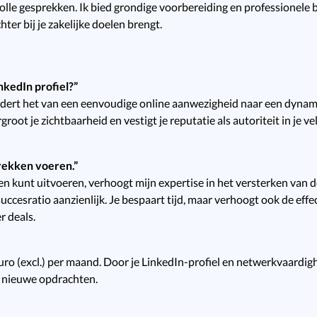
lle gesprekken. Ik bied grondige voorbereiding en professionele b
hter bij je zakelijke doelen brengt.
nkedIn profiel?”
randert het van een eenvoudige online aanwezigheid naar een dyna
root je zichtbaarheid en vestigt je reputatie als autoriteit in je vel
prekken voeren.”
ken kunt uitvoeren, verhoogt mijn expertise in het versterken van 
ccesratio aanzienlijk. Je bespaart tijd, maar verhoogt ook de effec
er deals.
euro (excl.) per maand. Door je LinkedIn-profiel en netwerkvaardi
r nieuwe opdrachten.